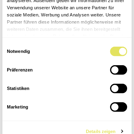
analysieren. Außerdem geben wir Informationen zu Ihrer
Verwendung unserer Website an unsere Partner für
Vegane Ramen mit Shiitake in cremiger
soziale Medien, Werbung und Analysen weiter. Unsere
Erdnusssoße
Partner führen diese Informationen möglicherweise mit
weiteren Daten zusammen, die Sie ihnen bereitgestellt
Rezepte
Shiitake
haben oder die sie im Rahmen Ihrer Nutzung der Dienste
gesammelt haben.
Einwilligungsauswahl
Notwendig
Präferenzen
Statistiken
Marketing
Details zeigen
Bunte Buddha-Bowl mit Austernpilzen