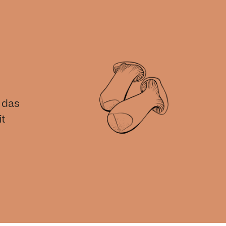
 das
it