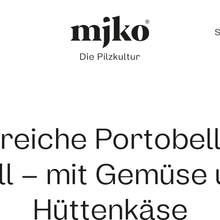
S
nreiche Portobel
ll – mit Gemüse
Hüttenkäse