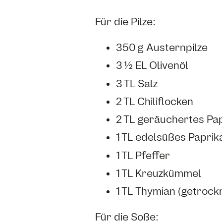
Für die Pilze:
350 g Austernpilze
3 ½ EL Olivenöl
3 TL Salz
2 TL Chiliflocken
2 TL geräuchertes Pa
1 TL edelsüßes Paprik
1 TL Pfeffer
1 TL Kreuzkümmel
1 TL Thymian (getrock
Für die Soße: