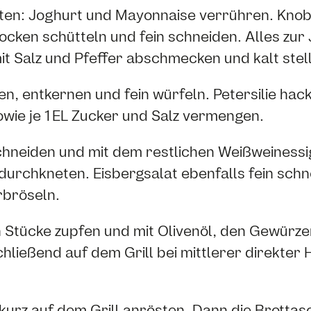
ten: Joghurt und Mayonnaise verrühren. Knob
rocken schütteln und fein schneiden. Alles zu
it Salz und Pfeffer abschmecken und kalt stel
, entkernen und fein würfeln. Petersilie hacke
owie je 1 EL Zucker und Salz vermengen.
schneiden und mit dem restlichen Weißweinessi
 durchkneten. Eisbergsalat ebenfalls fein schn
rbröseln.
in Stücke zupfen und mit Olivenöl, den Gewürze
ließend auf dem Grill bei mittlerer direkter Hi
kurz auf dem Grill anrösten. Dann die Brotta