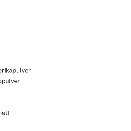
prikapulver
apulver
net)