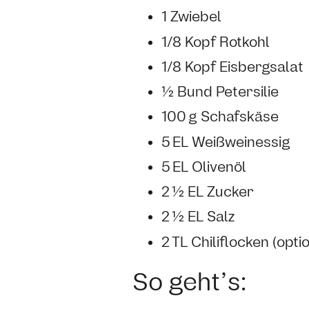
1 Zwiebel
1/8 Kopf Rotkohl
1/8 Kopf Eisbergsalat
½ Bund Petersilie
100 g Schafskäse
5 EL Weißweinessig
5 EL Olivenöl
2 ½ EL Zucker
2 ½ EL Salz
2 TL Chiliflocken (opti
So geht’s: