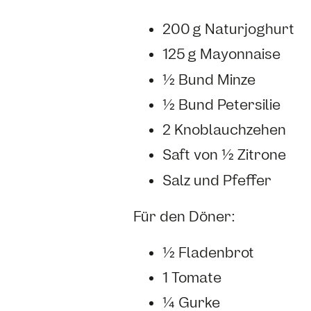
200 g Naturjoghurt
125 g Mayonnaise
½ Bund Minze
½ Bund Petersilie
2 Knoblauchzehen
Saft von ½ Zitrone
Salz und Pfeffer
Für den Döner:
½ Fladenbrot
1 Tomate
¼ Gurke