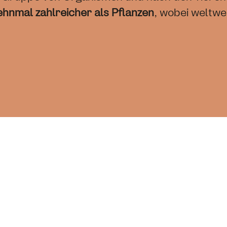
ehnmal zahlreicher als Pflanzen
, wobei weltwe