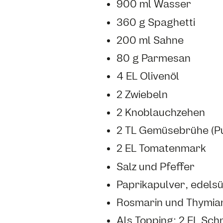
900 ml Wasser
360 g Spaghetti
200 ml Sahne
80 g Parmesan
4 EL Olivenöl
2 Zwiebeln
2 Knoblauchzehen
2 TL Gemüsebrühe (Pu
2 EL Tomatenmark
Salz und Pfeffer
Paprikapulver, edels
Rosmarin und Thymia
Als Topping: 2 EL Sc