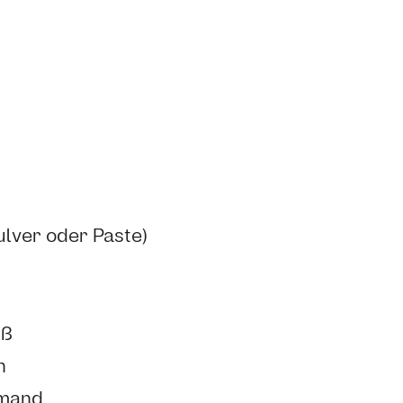
lver oder Paste)
üß
n
hmand