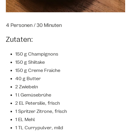
4 Personen / 30 Minuten
Zutaten:
150 g Champignons
150 g Shiitake
150 g Creme Fraiche
40 g Butter
2 Zwiebeln
1 l Gemüsebrühe
2 EL Petersilie, frisch
1 Spritzer Zitrone, frisch
1 EL Mehl
1 TL Currypulver, mild