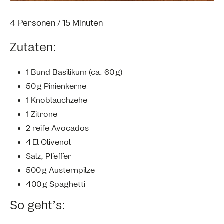
4 Personen / 15 Minuten
Zutaten:
1 Bund Basilikum (ca. 60 g)
50 g Pinienkerne
1 Knoblauchzehe
1 Zitrone
2 reife Avocados
4 El Olivenöl
Salz, Pfeffer
500 g Austernpilze
400 g Spaghetti
So geht’s: