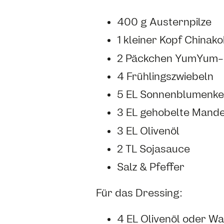
400 g Austernpilze
1 kleiner Kopf Chinako
2 Päckchen YumYum-I
4 Frühlingszwiebeln
5 EL Sonnenblumenk
3 EL gehobelte Mande
3 EL Olivenöl
2 TL Sojasauce
Salz & Pfeffer
Für das Dressing:
4 EL Olivenöl oder Wa