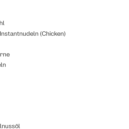
hl
nstantnudeln (Chicken)
erne
ln
lnussöl