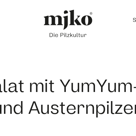
S
alat mit YumYum
und Austernpilze