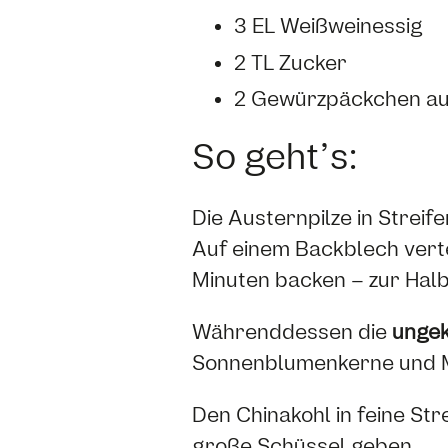
3 EL Weißweinessig
2 TL Zucker
2 Gewürzpäckchen a
So geht’s:
Die Austernpilze in Streif
Auf einem Backblech verte
Minuten backen – zur Halb
Währenddessen die
unge
Sonnenblumenkerne und Ma
Den Chinakohl in feine Str
große Schüssel geben.