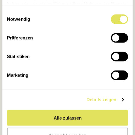
haben oder die sie im Rahmen Ihrer Nutzung der Dienste
Pilzexpertise
gesammelt haben.
Einwilligungsauswahl
Notwendig
Rezepte
Unsere Pilze
Anbau
Präferenzen
Champignonzucht
Edelpilzzucht
Statistiken
FAQ
Marketing
Mjko®
Über uns
Jobs
Details zeigen
Anbau
Kontakt
Alle zulassen
Produkte