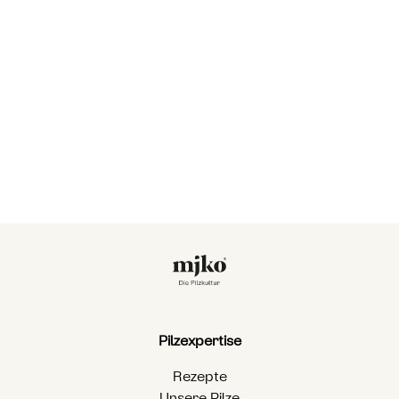
Ich stimme der
Datenschutzerklärung
und der
Übertragung meiner Kontaktanfrage zu.
Alternative:
Pilzexpertise
Rezepte
Unsere Pilze