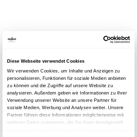
Diese Webseite verwendet Cookies
Wir verwenden Cookies, um Inhalte und Anzeigen zu
Jobs
personalisieren, Funktionen für soziale Medien anbieten
Noch nicht der passende Job
zu können und die Zugriffe auf unsere Website zu
analysieren. Außerdem geben wir Informationen zu Ihrer
dabei?
Verwendung unserer Website an unsere Partner für
soziale Medien, Werbung und Analysen weiter. Unsere
Wir kultivieren und vertreiben Speisepilze – und wir
Partner führen diese Informationen möglicherweise mit
leben Unternehmenskultur. Als Zusammenschluss
weiteren Daten zusammen, die Sie ihnen bereitgestellt
verschiedener Betriebe und mit der Erfahrung
haben oder die sie im Rahmen Ihrer Nutzung der Dienste
mehrerer Generationen wissen wir, wie nachhaltiges
gesammelt haben.